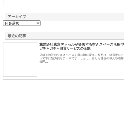
アーカイブ
最近の記事
株式会社東京デッセルが提供する空きスペース活用型
ガチャガチャ設置サービスの全貌
店舗や施設の空きスペースを収益源に変える発想は、経営者にと
って常に魅力的なテーマです。しかし、新たな什器の導入や在庫
管理…
が山
株式会社三原商会が製造現場に
株式会社三好屋食品工業が国産
有