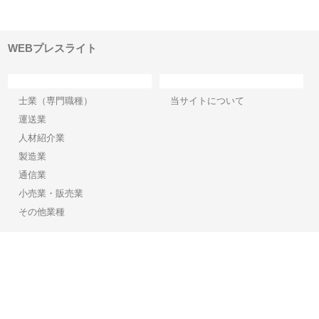
土木
選ばれる産業機材調達の強みと
小麦で焼く手作りパンの魅力
山
は
ド
WEBプレスライト
カテゴリー
サイト情報
士業（専門職種）
当サイトについて
運送業
人材紹介業
製造業
通信業
小売業・販売業
その他業種
Copyright©2026【WEBプレスライト】 All Rights reserved.