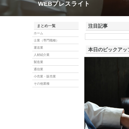
WEBプレスライト
注目記事
まとめ一覧
ホーム
株式会社アドバンスロー
士業（専門職種）
ける舗装土木工事と求人
運送業
本日のピックアッ
人材紹介業
製造業
通信業
小売業・販売業
その他業種