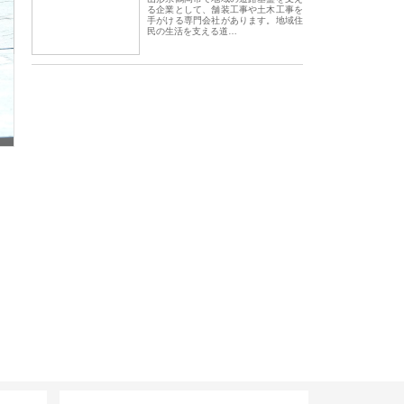
る企業として、舗装工事や土木工事を
手がける専門会社があります。地域住
民の生活を支える道…
株式会社が知多半島と三河
株式会社ナツハラが建設と鋲螺
株式会社メタルエー
古屋で叶える理想の外構空
で滋賀の暮らしを支える理由
イトが提供する充実
容とは
サイト情報