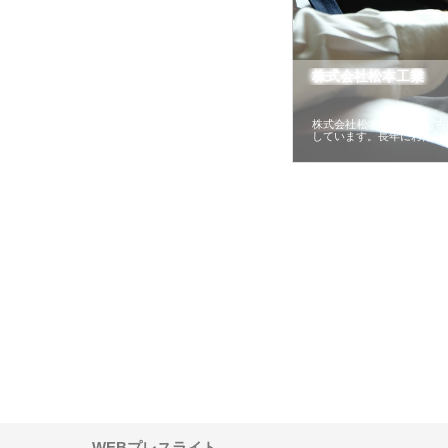
株式会社松本工業
株式会社松本工業は、名古
しています。長年にわたり
株式会社が印刷会社に
株式会社ハクシンが大阪で選ば
株式会社翔栄が草津市で
紙提案力と供給体制
れる公共工事の実績と強み
築基礎工事の現場力と信