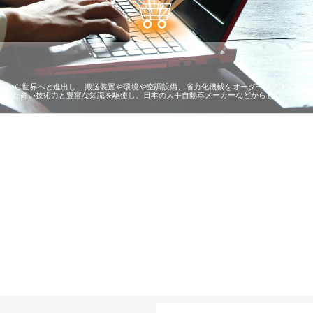
屋から世界へと進出し、搬送装置や環境や空調設備、省力化機械をオーダーメイドで製作
蓄えた高い技術力と豊富な知識を駆使し、日本の大手自動車メーカーなどからも…
担う建
株式会社ＯＮＯｃｏｍｐａｎｙ
株式会社アセットイノベーショ
庭楽
頼性
が岡山から広域配送を実現でき
ンのワンルーム投資で始める資
と名
る理由
産形成と老後準備
間
カテゴリー