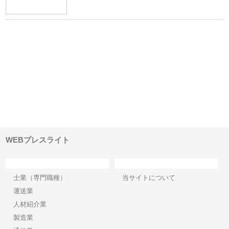
ｎｙ
株式会社アセットイノベーショ
庭楽株式会社が知多半島と三河
株
でき
ンのワンルーム投資で始める資
と名古屋で叶える理想の外構空
で
産形成と老後準備
間
WEBプレスライト
カテゴリー
サイト情報
士業（専門職種）
当サイトについて
運送業
人材紹介業
製造業