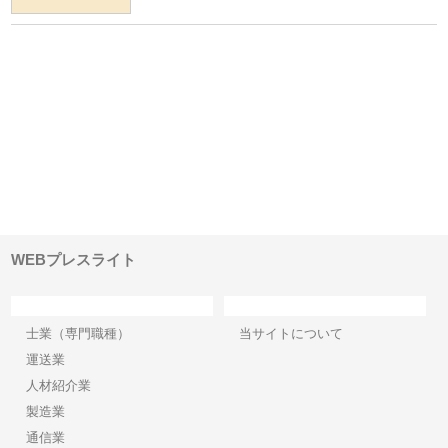
が山
株式会社三原商会が製造現場に
株式会社三好屋食品工業が国産
有
土木
選ばれる産業機材調達の強みと
小麦で焼く手作りパンの魅力
山
は
ド
WEBプレスライト
カテゴリー
サイト情報
士業（専門職種）
当サイトについて
運送業
人材紹介業
製造業
通信業