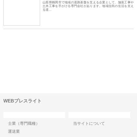
山形県鶴岡市で地域の道路基盤を支える企業として、舗装工事や
土木工事を手がける専門会社があります。地域住民の生活を支え
る道…
ｎｙ
株式会社アセットイノベーショ
庭楽株式会社が知多半島と三河
株
でき
ンのワンルーム投資で始める資
と名古屋で叶える理想の外構空
で
産形成と老後準備
間
WEBプレスライト
カテゴリー
サイト情報
士業（専門職種）
当サイトについて
運送業