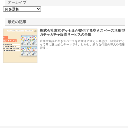
アーカイブ
最近の記事
株式会社東京デッセルが提供する空きスペース活用型
ガチャガチャ設置サービスの全貌
店舗や施設の空きスペースを収益源に変える発想は、経営者にと
って常に魅力的なテーマです。しかし、新たな什器の導入や在庫
管理…
が山
株式会社三原商会が製造現場に
株式会社三好屋食品工業が国産
有
土木
選ばれる産業機材調達の強みと
小麦で焼く手作りパンの魅力
山
は
ド